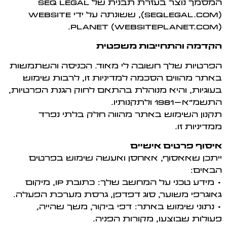
המסמך נוצר בעזרת תבנית של SEQ Legal
(seqlegal.com), ששונתה על ידי Website
Planet (websiteplanet.com).
הקדמה והתחייבות משפטית
הפרטיות שלך חשובה לי מאוד. הכניסה והשתמשות
באתר מהווים הסכמה למדיניות זו, לרבות שימוש
בעוגיות, והיא מנוהלת בהתאם לחוק הגנת הפרטיות,
התשמ"א–1981 ולתקנותיו.
תקנון השימוש באתר מהווה חלק בלתי נפרד
ממדיניות זו.
איסוף פרטים אישיים
ייתכן שאאסוף, אאחסן ואעשה שימוש בפרטים
הבאים:
• מידע טכני על המחשב שלך: כתובת IP, מיקום
גאוגרפי משוער, סוג דפדפן, גרסת מערכת הפעלה.
• נתוני שימוש באתר: דפי ביקור, משך שהייה,
פעולות שבוצעו, מקורות הפניה.