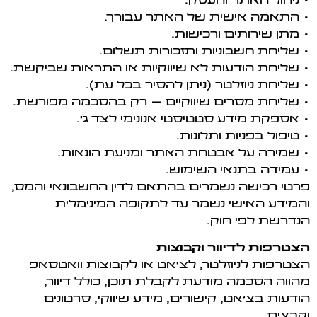
• ניהול האתר והעסק.
• התאמה אישית של האתר עבורך.
• מתן שירותים ורכישות.
• שליחת חשבוניות ותזכורות תשלום.
• שליחת הודעות לא שיווקיות או התראות שביקשת.
• שליחת ניוזלטר (ניתן להסיר בכל עת).
• שליחת מסרים שיווקיים – רק בהסכמה מפורשת.
• אספקת מידע סטטיסטי אנונימי לצד ג’.
• טיפול בפניות ותלונות.
• שמירה על אבטחת האתר ומניעת הונאות.
• עמידה בתנאי השימוש.
פרטי רכישה נשמרים בהתאם לדין החשבונאי והמס,
והמידע האישי נשמר עד לתקופה המינימלית
הנדרשת לפי חוק.
הצטרפות לדיוור וקבוצות
הצטרפות לניוזלטר, לצ'אט או לקבוצות וואטסאפ
מהווה הסכמה מודעת לקבלת תוכן, כולל דיוור,
הודעות בצ'אט, קישורים, מידע שיווקי, סרטונים
וקבצים.