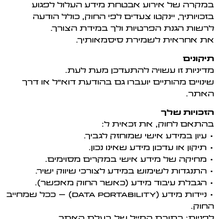
במקרה של אירוע אבטחת מידע העלול לפגוע
בזכויותיך, יינקטו צעדים לפי החוק, כולל הודעה
לרשות הגנת הפרטיות ולך במידת הצורך.
את אחראית לשמירת סיסמאותיך.
תיקונים
מדיניות זו עשויה להתעדכן מעת לעת.
שינויים מהותיים יועברו גם בהודעת דוא"ל או דרך
האתר.
הזכויות שלך
בהתאם לחוק, את זכאית ל:
• עיון במידע אישי שמוחזק לגביך.
• תיקון או עדכון מידע שאינו נכון.
• מחיקה של מידע אישי במקרים מסוימים.
• התנגדות לשימוש במידע לצורכי שיווק ישיר.
• הגבלת עיבוד מידע (כאשר החוק מאפשר).
• ניידות מידע (Data Portability) – ככל שמחייב
החוק.
לפניות: כתובת המייל של בעלת האתר