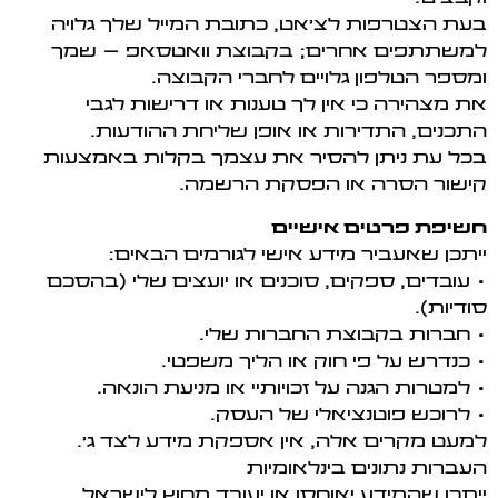
בעת הצטרפות לצ'אט, כתובת המייל שלך גלויה
למשתתפים אחרים; בקבוצת וואטסאפ – שמך
ומספר הטלפון גלויים לחברי הקבוצה.
את מצהירה כי אין לך טענות או דרישות לגבי
התכנים, התדירות או אופן שליחת ההודעות.
בכל עת ניתן להסיר את עצמך בקלות באמצעות
קישור הסרה או הפסקת הרשמה.
חשיפת פרטים אישיים
ייתכן שאעביר מידע אישי לגורמים הבאים:
• עובדים, ספקים, סוכנים או יועצים שלי (בהסכם
סודיות).
• חברות בקבוצת החברות שלי.
• כנדרש על פי חוק או הליך משפטי.
• למטרות הגנה על זכויותיי או מניעת הונאה.
• לרוכש פוטנציאלי של העסק.
למעט מקרים אלה, אין אספקת מידע לצד ג’.
העברות נתונים בינלאומיות
ייתכן שהמידע יאוחסן או יעובד מחוץ לישראל,