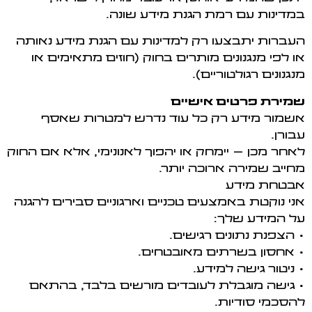
במדינות עם רמת הגנת מידע שונה.
העברות יתבצעו רק למדינות עם הגנת מידע נאותה
או לפי מנגנונים מותרים בחוק (חוזים מתאימים או
מנגנונים רגולטוריים).
שמירת פרטים אישיים
אשמור מידע רק כל עוד נדרש למטרות שאסף
עבורן.
לאחר מכן – יימחק או יהפוך לאנונימי, אלא אם החוק
מחייב שמירה ארוכה יותר.
אבטחת מידע
אני נוקטת באמצעים טכניים וארגוניים סבירים להגנה
על המידע שלך:
• הצפנת נתונים רגישים.
• אחסון בשרתים מאובטחים.
• ניטור גישה למידע.
• גישה מוגבלת לעובדים מורשים בלבד, בהתאם
להסכמי סודיות.