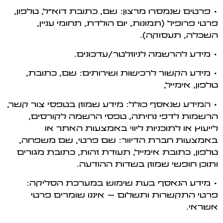
• פרטים שנמסרו מרצון: שם, כתובת דוא"ל, טלפון,
פרטי פרופיל (תמונות, יום הולדת, תחומי עניין,
השכלה, תעסוקה).
• מידע להרשמה לניוזלטר/עדכונים.
• מידע הקשור לרכישות ושירותים: שם, כתובת,
טלפון, אימייל,
• המידע שנאסף כולל: מידע שמוזן בטפסי צור קשר,
הרשמות לדפי נחיתה, טפסי הרשמה לקורסים,
לייעוץ או לתוכניות ליווי באמצעות האתר או
באמצעות חברת הדיוור: שם פרטי, שם משפחה,
טלפון, כתובת אימייל, תעודת זהות, כתובת מגורים
ותוכן חופשי שמוזן בשדות ההודעה.
• מידע הנאסף בעת שימוש במערכת הסליקה:
פרטי התקשרות ותשלום – איננו שומרים פרטי
אשראי.