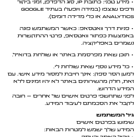
• מידע טכני: כתובת IP, סוג הדפדפן, זמני ביקור
ודפים שנצפו (במידה ויופעלו בעתיד Google
Analytics או כלי מדידה דומים).
• פניות דרך וואטסאפ: כאשר המשתמש פונה
באמצעות כפתור וואטסאפ, פרטי ההתקשרות
נשמרים באפליקציה.
• תוכן שאת מפרסמת באתר או שולחת בדוא"ל.
• כל מידע נוסף שאת שולחת לי.
למען הסר ספק: אינך חייבת למסור מידע אישי. עם
זאת, חלק מהשירותים באתר לא יהיו זמינים ללא
המידע הדרוש.
לפני שתחשפי פרטים אישיים של אחרים – חובה
לקבל את הסכמתם לעיבוד המידע.
גיל המשתמש
שימוש בפרטים אישיים
המידע שלך ישמש למטרות הבאות: